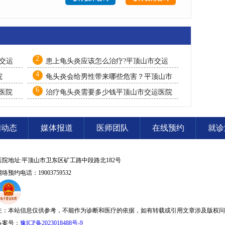
2
交运
患上龟头炎应该怎么治疗?平顶山市交运
医院
4
院
龟头炎会给男性带来哪些危害？平顶山市
交运医院
6
医院
治疗龟头炎需要多少钱平顶山市交运医院
闻动态
媒体报道
医师团队
在线预约
就诊
医院地址:平顶山市卫东区矿工路中段路北182号
网络预约电话：19003759532
注：本站信息仅供参考，不能作为诊断和医疗的依据，如有转载或引用文章涉及版权问
备案号：
豫ICP备2023018488号-9