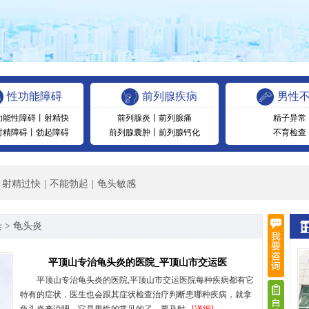
性功能障碍
前列腺疾病
男性
功能性障碍
丨
射精快
前列腺炎
丨
前列腺痛
精子异常
射精障碍
丨
勃起障碍
前列腺囊肿
丨
前列腺钙化
不育检查
射精过快
|
不能勃起
|
龟头敏感
染
>
龟头炎
平顶山专治龟头炎的医院_平顶山市交运医
平顶山专治龟头炎的医院,平顶山市交运医院每种疾病都有它
特有的症状，医生也会跟其症状检查治疗判断患哪种疾病，就拿