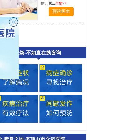
症、频...
详情>>
预约医生
文章麻烦-不如直在线咨询
康复之地-平顶山市交运医院