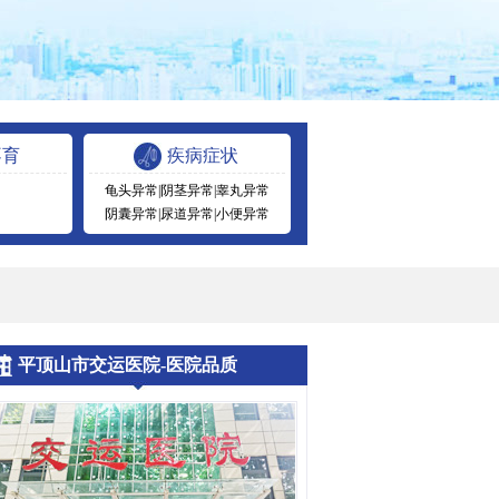
不育
疾病症状
龟头异常
|
阴茎异常
|
睾丸异常
阴囊异常
|
尿道异常
|
小便异常
平顶山市交运医院-医院品质