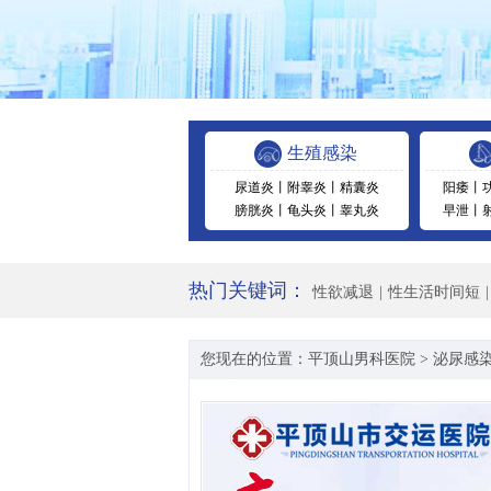
生殖感染
尿道炎
丨
附睾炎
丨
精囊炎
阳痿
丨
膀胱炎
丨
龟头炎
丨
睾丸炎
早泄
丨
热门关键词：
性欲减退
|
性生活时间短
|
您现在的位置：
平顶山男科医院
>
泌尿感