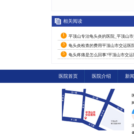
相关阅读
1
平顶山专治龟头炎的医院_平顶山市
医院
3
龟头炎检查的费用平顶山市交运医
5
龟头疼痛是怎么回事?平顶山市交运
医院首页
医院介绍
新