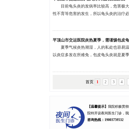
目前龟头炎的发病率比较高，危害极
性不育等危害的发生，所以龟头炎的治疗必须
平顶山市交运医院炎热夏季，需谨惕包皮龟
夏季气候炎热潮湿，人的私处也容易
以炎症多发在所难免，包皮龟头炎就是夏季男
首页
1
2
3
4
【温馨提示】
我院积极贯彻
院特开设
夜间医生门诊
，我
咨询热线：19003759532