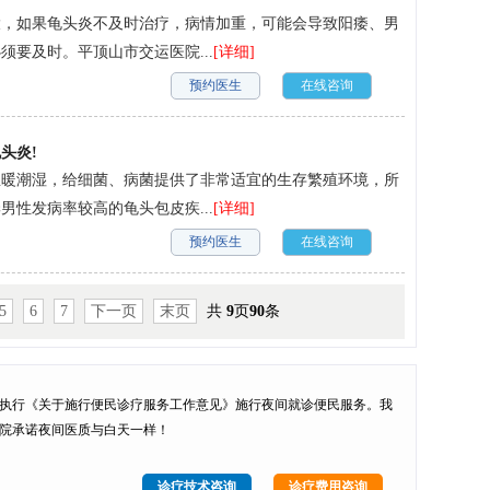
大，如果龟头炎不及时治疗，病情加重，可能会导致阳痿、男
要及时。平顶山市交运医院...
[详细]
预约医生
在线咨询
头炎!
温暖潮湿，给细菌、病菌提供了非常适宜的生存繁殖环境，所
性发病率较高的龟头包皮疾...
[详细]
预约医生
在线咨询
5
6
7
下一页
末页
共
9
页
90
条
执行
《关于施行便民诊疗服务工作意见》
施行
夜间就诊便民服务
。我
院承诺夜间医质与白天一样！
诊疗技术咨询
诊疗费用咨询