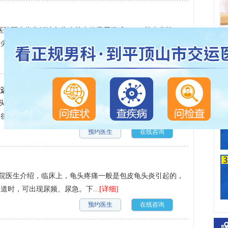
医院医生为您解读龟头炎检查的费用组成： 1、检查化验：
大小红色丘疱疹，其上覆有...
[详细]
预约医生
在线咨询
交运医院
龟头炎疾病相信大家都不太陌生，很多男性正在饱受它所带来
多的危害和影响。甚至患者...
[详细]
预约医生
在线咨询
医院医生介绍，临床上，龟头疼痛一般是包皮龟头炎引起的，
时，可出现尿频、尿急。下...
[详细]
预约医生
在线咨询