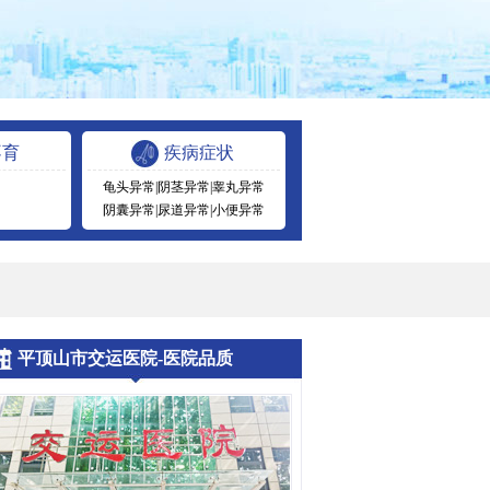
不育
疾病症状
龟头异常
|
阴茎异常
|
睾丸异常
阴囊异常
|
尿道异常
|
小便异常
平顶山市交运医院-医院品质