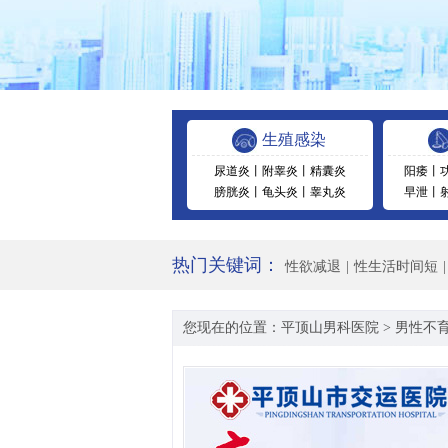
生殖感染
尿道炎
丨
附睾炎
丨
精囊炎
阳痿
丨
膀胱炎
丨
龟头炎
丨
睾丸炎
早泄
丨
热门关键词：
性欲减退
|
性生活时间短
|
您现在的位置：
平顶山男科医院
>
男性不