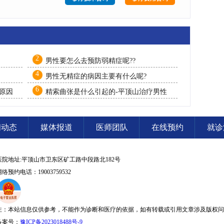
2
男性要怎么去预防弱精症呢??
4
男性无精症的病因主要有什么呢?
6
原因
精索曲张是什么引起的-平顶山治疗男性
不育的男科医院排行榜？
闻动态
媒体报道
医师团队
在线预约
就诊
医院地址:平顶山市卫东区矿工路中段路北182号
网络预约电话：19003759532
注：本站信息仅供参考，不能作为诊断和医疗的依据，如有转载或引用文章涉及版权问
备案号：
豫ICP备2023018488号-9