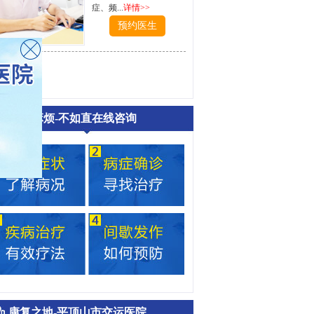
症、频...
详情>>
预约医生
文章麻烦-不如直在线咨询
康复之地-平顶山市交运医院