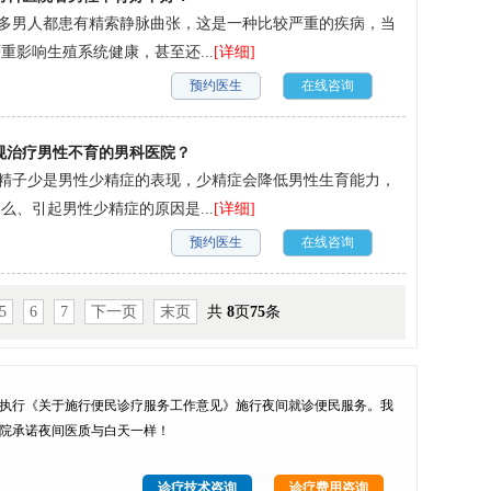
很多男人都患有精索静脉曲张，这是一种比较严重的疾病，当
影响生殖系统健康，甚至还...
[详细]
预约医生
在线咨询
规治疗男性不育的男科医院？
 精子少是男性少精症的表现，少精症会降低男性生育能力，
、引起男性少精症的原因是...
[详细]
预约医生
在线咨询
5
6
7
下一页
末页
共
8
页
75
条
执行
《关于施行便民诊疗服务工作意见》
施行
夜间就诊便民服务
。我
院承诺夜间医质与白天一样！
诊疗技术咨询
诊疗费用咨询