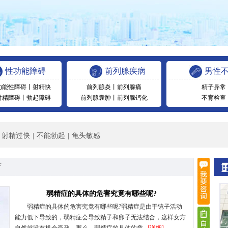
性功能障碍
前列腺疾病
男性
功能性障碍
丨
射精快
前列腺炎
丨
前列腺痛
精子异常
射精障碍
丨
勃起障碍
前列腺囊肿
丨
前列腺钙化
不育检查
射精过快
|
不能勃起
|
龟头敏感
育
弱精症的具体的危害究竟有哪些呢?
弱精症的具体的危害究竟有哪些呢?弱精症是由于镜子活动
能力低下导致的，弱精症会导致精子和卵子无法结合，这样女方