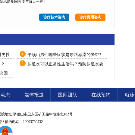
院承诺夜间医质与白天一样！
诊疗技术咨询
诊疗费用咨询
2
对男性
平顶山男性哪些症状是尿路感染的警钟?
4
男？
尿道炎可以正常性生活吗？预防尿道炎要
做到4点
么回
闻动态
媒体报道
医师团队
在线预约
就诊
医院地址:平顶山市卫东区矿工路中段路北182号
网络预约电话：19003759532