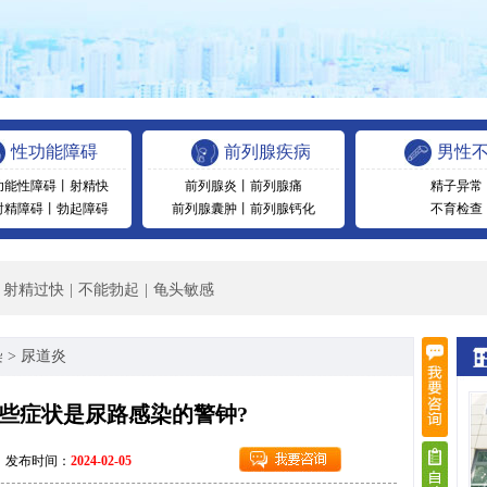
性功能障碍
前列腺疾病
男性
功能性障碍
丨
射精快
前列腺炎
丨
前列腺痛
精子异常
射精障碍
丨
勃起障碍
前列腺囊肿
丨
前列腺钙化
不育检查
射精过快
|
不能勃起
|
龟头敏感
染
>
尿道炎
些症状是尿路感染的警钟?
发布时间：
2024-02-05