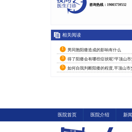
咨询热线：19003759532
相关阅读
1
男同胞阳痿造成的影响有什么
3
得了阳痿会有哪些症状呢?平顶山市
医院
5
如何自我判断阳痿的程度,平顶山市
医院
医院首页
医院介绍
新