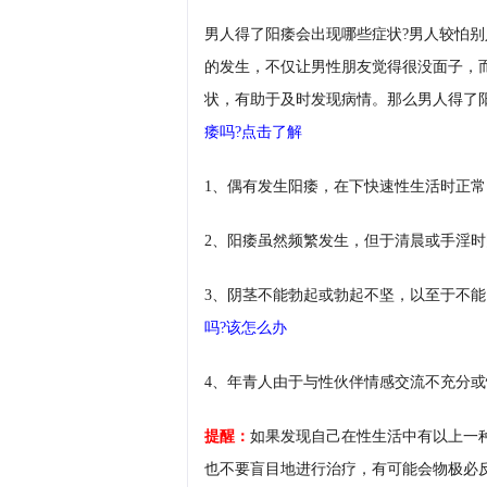
男人得了阳痿会出现哪些症状?男人较怕
的发生，不仅让男性朋友觉得很没面子，
状，有助于及时发现病情。那么男人得了
痿吗?点击了解
1、偶有发生阳痿，在下快速性生活时正
2、阳痿虽然频繁发生，但于清晨或手淫
3、阴茎不能勃起或勃起不坚，以至于不
吗?该怎么办
4、年青人由于与性伙伴情感交流不充分
提醒：
如果发现自己在性生活中有以上一
也不要盲目地进行治疗，有可能会物极必