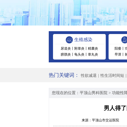
生殖感染
尿道炎
丨
附睾炎
丨
精囊炎
阳痿
丨
膀胱炎
丨
龟头炎
丨
睾丸炎
早泄
丨
热门关键词：
性欲减退
|
性生活时间短
|
您现在的位置：
平顶山男科医院
>
功能性
男人得了
来源：
平顶山市交运医院