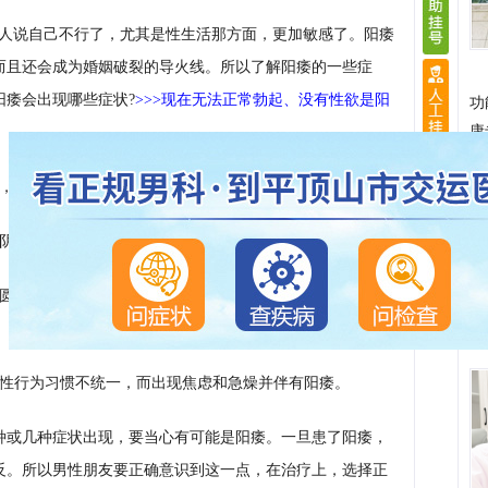
别人说自己不行了，尤其是性生活那方面，更加敏感了。阳痿
而且还会成为婚姻破裂的导火线。所以了解阳痿的一些症
阳痿会出现哪些症状?
>>>现在无法正常勃起、没有性欲是阳
功
康
常，可能是一时紧张或劳累所致，不属于病情。
时阴茎可以勃起并可维持一段时间，多是由心理因素引起。
能圆满进行正常的性生活。
>>>我的婚姻破裂与阳痿早泄有关
或性行为习惯不统一，而出现焦虑和急燥并伴有阳痿。
种或几种症状出现，要当心有可能是阳痿。一旦患了阳痿，
反。所以男性朋友要正确意识到这一点，在治疗上，选择正