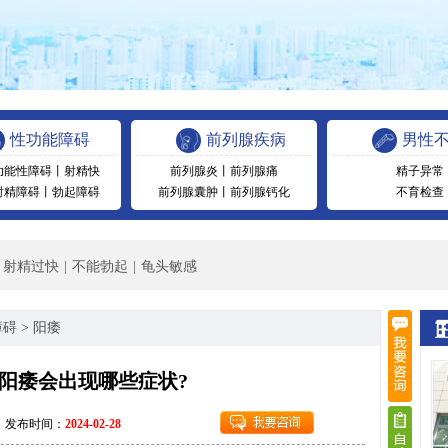
性功能障碍
前列腺疾病
男性
功能性障碍
丨
射精快
前列腺炎
丨
前列腺痛
精子异常
射精障碍
丨
勃起障碍
前列腺囊肿
丨
前列腺钙化
不育检查
射精过快
|
不能勃起
|
龟头敏感
障碍
>
阳痿
阳痿会出现哪些症状?
发布时间：
2024-02-28