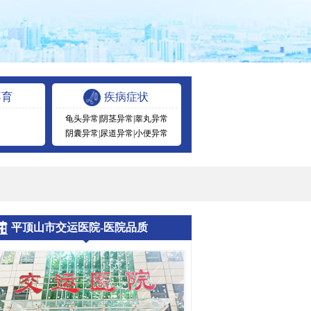
不育
疾病症状
龟头异常
|
阴茎异常
|
睾丸异常
阴囊异常
|
尿道异常
|
小便异常
平顶山市交运医院-医院品质