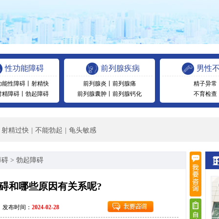
性功能障碍
前列腺疾病
男性
功能性障碍
丨
射精快
前列腺炎
丨
前列腺痛
精子异常
射精障碍
丨
勃起障碍
前列腺囊肿
丨
前列腺钙化
不育检查
射精过快
|
不能勃起
|
龟头敏感
障碍
>
勃起障碍
碍和哪些原因有关系呢?
发布时间：
2024-02-28