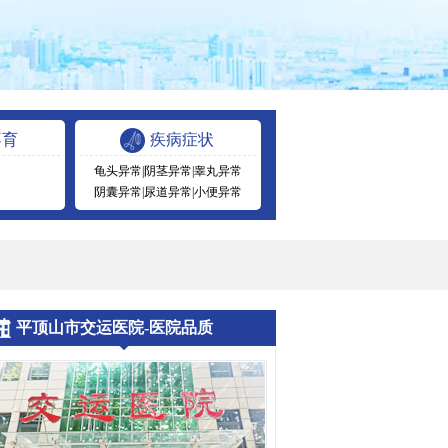
不育
疾病症状
龟头异常
|
阴茎异常
|
睾丸异常
阴囊异常
|
尿道异常
|
小便异常
平顶山市交运医院-医院品质