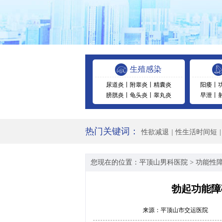
生殖感染
尿道炎
丨
附睾炎
丨
精囊炎
阳痿
丨
膀胱炎
丨
龟头炎
丨
睾丸炎
早泄
丨
热门关键词：
性欲减退
|
性生活时间短
|
您现在的位置：
平顶山男科医院
>
功能性
勃起功能障
来源：
平顶山市交运医院