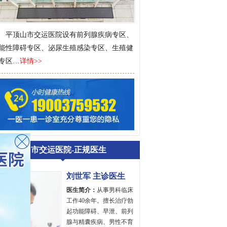
平顶山市交运医院设有前列腺疾病专区、
能性障碍专区、泌尿生殖感染专区、生殖健
专区…
详情>>
平顶山市交运医院-正规医生
刘世军 主诊医生
医生简介：
从事男科临床
工作40余年。擅长治疗勃
起功能障碍、早泄、前列
腺与精囊疾病、男性不育