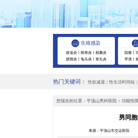
生殖感染
尿道炎
丨
附睾炎
丨
精囊炎
阳痿
丨
膀胱炎
丨
龟头炎
丨
睾丸炎
早泄
丨
热门关键词：
性欲减退
|
性生活时间短
|
您现在的位置：
平顶山男科医院
>
功能性
男同胞
来源：
平顶山市交运医院