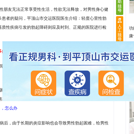
男性朋友无法正常享受性生活，性欲无法释放，对男性身心健
多患者的疑问，平顶山市交运医院医生介绍：轻度心里性勃
器质性疾病引发的勃起障碍则应及时到、正规的医院进行检
功
康
多由三种因素引起
起障碍的重要因，医生据临床经验指出，嗜烟酗酒、肥胖、糖
。
【我病史1年，症状明显。怎么办啊?】
困难是器质不洁疾病变的原因影响。男性的阴茎勃起是由男
朋友存在动脉疾病、血液疾病以及神经性疾病都会导致男性
了，怎么办
病后，由于长期的炎症影响也会导致男性勃起困难，给男性