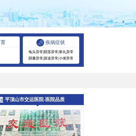
不育
疾病症状
龟头异常
|
阴茎异常
|
睾丸异常
阴囊异常
|
尿道异常
|
小便异常
平顶山市交运医院-医院品质