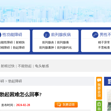
性功能障碍
前列腺疾病
男性
功能性障碍
丨
射精快
前列腺炎
丨
前列腺痛
精子异常
射精障碍
丨
勃起障碍
前列腺囊肿
丨
前列腺钙化
不育检查
射精过快
|
不能勃起
|
龟头敏感
障碍
>
勃起障碍
勃起困难怎么回事?
发布时间：
2024-02-28