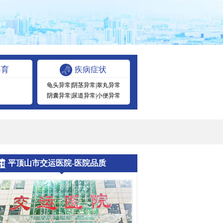
不育
疾病症状
龟头异常
|
阴茎异常
|
睾丸异常
阴囊异常
|
尿道异常
|
小便异常
平顶山市交运医院-医院品质