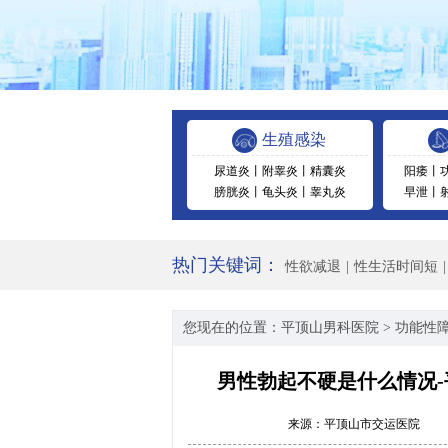
生殖感染
尿道炎
丨
附睾炎
丨
精囊炎
阳痿
丨
膀胱炎
丨
龟头炎
丨
睾丸炎
早泄
丨
热门关键词：
性欲减退
|
性生活时间短
|
您现在的位置：
平顶山男科医院
>
功能性
男性勃起不硬是什么情况
来源：
平顶山市交运医院