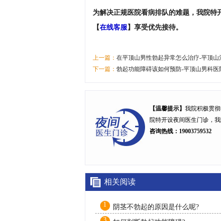
为解决正规医院看病排队的难题，我院特
【
在线客服
】享受优先接待。
上一篇：
在平顶山男性勃起异常怎么治疗-平顶山
下一篇：
勃起功能障碍该如何预防-平顶山男科医
【温馨提示】
我院积极贯彻
院特开设
夜间医生门诊
，我
咨询热线：19003759532
相关阅读
1
阴茎不勃起的原因是什么呢?
3