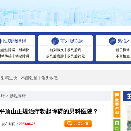
性功能障碍
前列腺疾病
男性
功能性障碍
丨
射精快
前列腺炎
丨
前列腺痛
精子异常
射精障碍
丨
勃起障碍
前列腺囊肿
丨
前列腺钙化
不育检查
射精过快
|
不能勃起
|
龟头敏感
障碍
>
勃起障碍
-平顶山正规治疗勃起障碍的男科医院？
发布时间：
2023-06-26